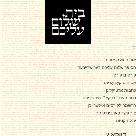
אודות וועגן אונדז
הסופר שלום עליכם דער שרײַבער
קורסים קורסן
אסתרס קאַבאַרעט
כתבות אַרטיקלען
כתב העת ״דווקא״ צײַטשריפט
הרשמה לקורסים אײַנשרײַבן
צור קשר פארבינדט זיך
עגלת קניות
דווקא 2