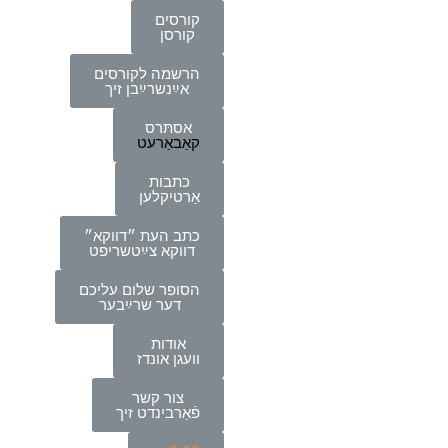
קורסים
קורסן
הרשמה לקורסים
אײַנשרײַבן זיך
אסתּרס
קאַבאַרעט
כתבות
אַרטיקלען
כתב העת ״דווקא״
דווקא צײַטשריפט
הסופר שלום עליכם
דער שרײַבער
אודות
וועגן אונדז
צור קשר
פֿאַרבינדט זיך