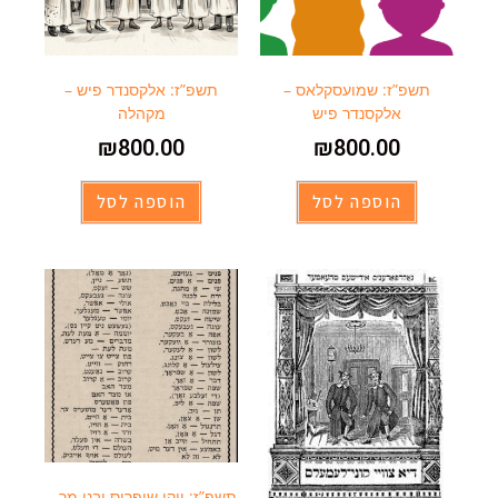
תשפ”ז: שמועסקלאס –
תשפ”ז: אלקסנדר פיש –
אלקסנדר פיש
מקהלה
₪
800.00
₪
800.00
הוספה לסל
הוספה לסל
תשפ”ז: ויקי שיפריס ובני מר –