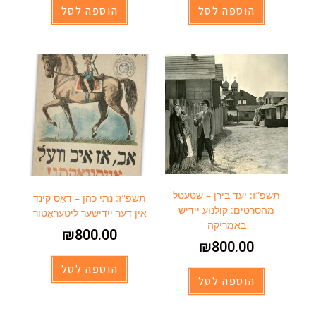
הוספה לסל
הוספה לסל
תשפ”ז: יעד בירן – שטעטל
תשפ”ז: נתי כהן – דאָס קינד
מהסרטים: קולנוע יידיש
אין דער ייִדישער ליטעראַטור
באמריקה
₪
800.00
₪
800.00
הוספה לסל
הוספה לסל