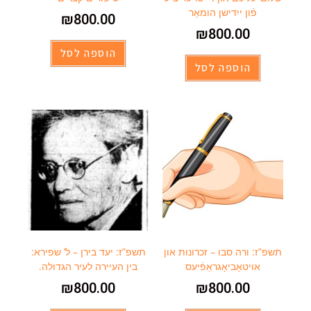
פֿון ייִדישן הומאָר
₪
800.00
₪
800.00
הוספה לסל
הוספה לסל
תשפ”ז: ורה סבו – זכרונות און
תשפ”ז: יעד בירן – ל’ שפירא:
אויטאָביאָגראַפֿיעס
בין העיירה לעיר הגדולה.
₪
800.00
₪
800.00