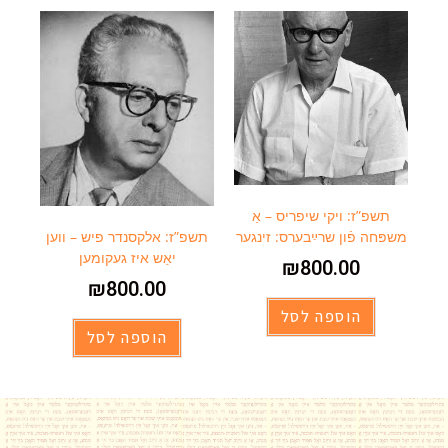
תשפ”ז: ויקי שיפריס – אַ
משפּחה פֿון שרײַבערס: זינגער
תשפ”ז: אלקסנדר פיש – ווען
יאַש איז געקומען
₪
800.00
₪
800.00
הוספה לסל
הוספה לסל