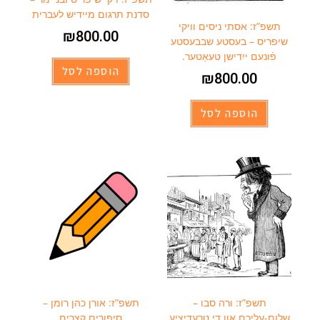
סדנת תרגום מיידיש לעברית
תשפ”ז: אסתי ניסים וויקי
₪
800.00
שיפריס – בעסטע שבבעסטע
פֿונעם ייִדישן טעאַטער.
הוספה לסל
₪
800.00
הוספה לסל
תשפ”ז: ורה סבו –
תשפ”ז: אורן כהן רומן –
שלום-עליכם און די טרעדיציע
סיפורים קצרים