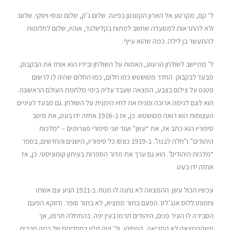
ל’ קם, מקרטע אל הארון הקטנטן בפינה. שלום ג’ק, שלום טנסי-ויסקי. שלום
ולא להתראות למסעדה שחשב לפתוח בקליוולנד, אוהיו, שלום לחלומות
להתעשר בן לילה. כמה שהוא עייף.
ל’ מתיישב לשולחן הרעוע, האמות על השולחן ובידיו הוא אוחז את הבקבוק.
מבעד לבקבוק החדר מטושטש כמו חלום, כמו החלום שהיה לו לרשום
פטנט על צילום בצבע, המצאה שעבד עליה בימי מלחמת העולם הראשונה.
הוא לוגם לגימה ארוכה ומניח את לחיו הימנית על השולחן. גם מבעד לעיניים
העצומות הוא רואה מטושטש. כן, אז ב-1916 אחזה ידו בעט, את מיטב
סיפוריו הוא כתב אז, את “עשן” ועוד שני סיפורי פוגרומים – “מלכות
היהודים” ו”חלה לבנה”. ב-1919 כונסו כל סיפוריו, הישנים והחדשים, בספר
“מלכות היהודים”. הוא גם ערך את מדור הספרות בעיתון קומוניסטי. כן, אז
אחזה ידו בעט.
עכשיו הכול עשן. ההמצאה לא נתנה לו מנוח. ב-1921 הגיע עם אשתו
וחמותו ללוס אנג’לס. הפעם בתור ממציא, לא בתור סופר. ודווקא הפעם
הסבירה לו העיר פנים, היהודים תרמו בעין יפה. בהתחלה תרמו, אך
משההמצאה לא המריאה, הפסיקו, ול’ היה תלוי בחסדיהם של כמה חברים