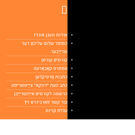
אודות וועגן אונדז
הסופר שלום עליכם דער
שרײַבער
קורסים קורסן
אסתרס קאַבאַרעט
כתבות אַרטיקלען
כתב העת ״דווקא״ צײַטשריפט
הרשמה לקורסים אײַנשרײַבן
צור קשר פארבינדט זיך
עגלת קניות