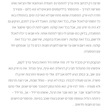
שרצה רק לכתוב והיה צריך להתפרנס. תעודת העיתונאי שלו הביאה אותו
מוורשה לציריך – מהמסחר בדליקסטים מיובאים לא יצא כלום – ומציריך
חזרה לניו-יורק. המסעדה שהוא פתח שם לא האריכה ימים. בהתחלה באו
כל הסופרים לאכול אצלו, בכל זאת קולגה. האוכל לא ערב לחִכם, הניקיון גם
לא היה מי יודע מה, אבל בכל זאת קולגה. חשבו לתת לו כסף שיסגור את
המסעדה, בדיוק כמו שנתנו לו כסף לפתוח אותה. והיו שבאו כי יכלו לאכול
ולרשום, בכל זאת קולגות. רשמו ואכלו בהקפה, שירשום, הרי בכל זאת
קולגה. והוא רשם ורשם עד שרשם לחובתו חובות רבים כל כך שנמחקו יחד
עם המסעדה.
הבקבוק הריק מכביד על ידו. מתי אחזה היד הזאת בעט? צריך לקום,
איפשהו פה מתגלגל חצי ג’ק דניאלס. הוא עייף, עייף מנדוד. את ניו יורק הוא
עזב שוב, וב-1912 הגיע ללוס אנג’לס. אולי מי מאנשי התרבות יארגן לו
משרה. ארגנו סעודה לכבודו. כבודו לא הגיע – מוחל טובות, אני רוצה פרנסה
ולא סעודה – וחזר לניו יורק. הוא פתח עסק לממכר ספרים ישנים. אולי מהם
יצליח לשבור שבר. אך הוא שבר את הרגל, ואשתו פריידל – אך, פריידל –
כיתתה רגליה עמוסת ספרים ישנים בעודו שוכב במיטה. מהספרים הישנים
נערמו חובות חדשים…