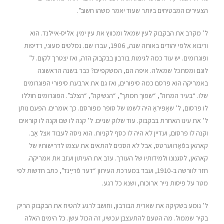
הצעירים המבטיחים ביותר שעוד יאמר משהו חשוב”.
ל’ מקרב את הבקבוק לעין שמאל ומכווץ את עין ימין. אליס-איילנד. הוא
וריבוא אלפי יהודים באותה שנה, 1906, עברו שם. נמלטים מעוני, רדיפות
ופוגרומים. יש עוד כמה לגימות בורבון בבקבוק הזה, ואז יצטרך לקום. ל’
לוגם ומסתכל שמאלה. איפה הם, המשקפיים? כבר בשנה הראשונה
באמריקה הוא פרסם כמה סיפורים, ואז גם את ארבעת סיפורי הפוגרומים
שלו. “בעיר המתה”, “שפוך חמתך”, “הנשיקה”, “הצלב”. הפוגרומים חוללו
לו פרסום, ל’ שאַפּיראָ היה לשמו של סופר מפורסם. כך אומרים. הפעם נותן
ל’ את עינו האחרת בבקבוק. עוד שלוק שניים. ל’ קנה לו שם וקנה לו קוראים
וקנה לו פרסום, ועדיין לא היה לו כסף לקניות. הוא ניסה לעבוד אצל אַב.
קאהאן בפֿאָרווערטס, אבל לא הסכים להתאים את עצמו לדרישותיו של
קאהאן, לסגנונו ולמידותיו של העורך. עזב את העיתון ועזב את אמריקה.
חזר לוורשה ב-1910, ועבד במערכת העיתון “דער פֿרײַנד”, כתב חדשות לפי
מטר על פיסות נייר ארוכות, ושנא כל רגע.
ל’ גומע בשקיקה את שארית הבורבון, וחושב לרגע להטיח את הבקבוק הריק
בקיר שממול. מה הטעם להתעצבן עכשיו, זה הכול עשן. כל הימים האלה