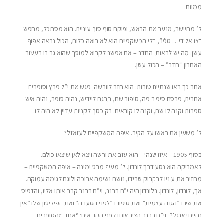
ממוות.
ל’ מתיישב, מנער את הראש, ופוקח סוף סוף עיניים. הוא מסתכל, מחפש
“צו אַל די… טפֿו”, בלי המשקפיים הוא לא רואה כלום, הכול נראה אפוף
עשן. מה יש לראות. החדר – אם אפשר לקרוא למוסך שהוא גר בו בעשור
האחרון “חדר” – הכול עשן.
אחר כך באו שנתיים טובות: הוא חזר לוורשה, פגש את י”ל פרץ וסופרים
אחרים, פרסם סיפור פה, סיפור שם, תרגם ליידיש, נהיה סופר, נהיה איש
ספרות וקנה לו שם, וקנה לו קוראים. רק כסף לקניות עדיין לא היה לו.
ל’ משעין את ראשו על הקיר. איפה המשקפיים לעזאזל?
בסוף 1905 – איזו שנה! – הוא עזב את ורשה ויצא לאן שיצאו כולם.
לאמריקה הוא נסע דרך לונדון. ל’ מעיף מבט ימינה – איפה המשקפיים –
מחזיר את עיניו לבקבוק שבידו, נושם נשימה ארוכה ולוגם לגימה עמוקה.
אך, לונדון, לונדון. בלונדון היה י”ח ברנר, וי”ח ברנר קרב אותו אליו, והדפיס
את שירו “הגנה עצמית” ואת סיפורו “לפני הסערה” ואת הפיליטון שלו “איך
נהייתי אנגלי”, וי”ח ברנר הציג אותו לפני הקוראים: “אחד מהסופרים