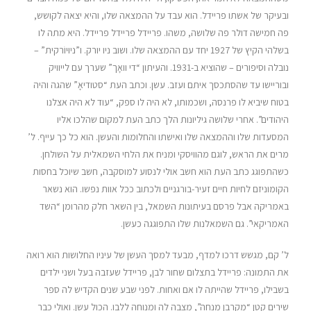
ובעיקר של אשתו פריידל. הוא עבד על ההמצאה שלו, והיא יצאה לקושש,
פה חמישה דולר פה שלושה, משהו. פריידל פריידל פריידל. היא מתה לו
בשלהי הקיץ של 1927 יחד עם ההמצאה שלו. ושוב ניו יורק. ו”ניוּיוֹרקית” –
נובלה וסיפורים – שהוציא ב-1931. והעיתון “די וואָך” שערך עם לייוויק
ובוריישו עד שהסתכסך איתם ועזב. עשן. וכתב העת “סטודיאָ” שהגה והיה
בטוח שיביא לו פרנסה, ושכמותו, לא היה לו ספק, “עוד לא היה אצלנו
היהודים”. אחרי שלושה גיליונות הלך כתב העת למקום שהלכו אליו
המסעדות שלו וההמצאה שלו ואישתו והחלומות והעשן. הוא כל כך עייף. ל’
מרים את הראש, לוגם מהוויסקי ומניח את הלחי השמאלית על השולחן.
כשהתפוגג כתב העת הוא חשב אולי לנסוע למוסקבה, חשב שיוכל בחסות
הקומוניזם לחיות חיים זעיר-בורגניים ולכתוב ככל אוות נפשו. הוא נשאר
באמריקה אבל פרסם בעיתונות השמאל, בין השאר חלק מהרומן “השד
האמריקאי”. גם השמאלנות שלו התפוגגה כעשן.
ל’ קם, מגשש דרכו למדף, מבעד למסך העשן של עיניו החלושות הוא רואה
את התמונה: פריידל בתצלום שחור לבן, פריידל שעזבה בעל ושני ילדים
בשבילו, פריידל שהייתה לו אם ואחות. לפני שבע שנים הקדיש לה ספר
שירים קטן “מִקרבן מנחה”, מצבה לה ומנוחה ללבו. הכול עשן. ואולי כבר