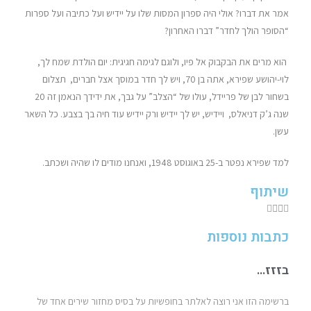
אמר את דברו? אולי היה ספרון המסות שלו על יידיש ועל כתיבה ועל ספרות
“הסופר הולך לחדר” דברו האחרון?
הוא מרים את הבקבוק אל פיו, ולוגם לגימה חגיגית: יום הולדת שמח לך,
לוי-יהושע שפירא, אתה בן 70, ויש לך חדר במוסך אצל חברים, תצלום
בשחור לבן של פריידל, עולו של “הצלב” על גבך, את ידידך הנאמן זה 20
שנה ג’ק דניאלס, ויידיש, יש לך יידיש ורק יידיש עוד חיה בך בצבע. כל השאר
עשן.
למד שפירא נפטר ב-25 באוגוסט 1948, ואנחנו מודים לו שהיה ושכתב.
שיתוף
כתבות נוספות
בזזז…
ברשימה הזו אני רוצה לאלתר בחופשיות על בסיס מחזור שירים אחד של