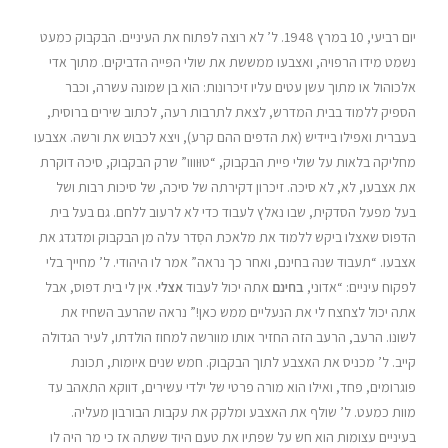
יום רביעי, 10 במרץ 1948. ל’ לא רוצה לפתוח את העיניים. הבקבוק כמעט
נשמט מידו הרפויה, ואצבעו ממששת את שולי הפּייה הדביקים. מתוך אדי
אלכוהול או מתוך עשן עטים עליו זיכרונות: הוא בן שמונה עשרה, וכבר
הספיק ללמוד בבית המדרש, לצאת לתרבות רעה, לכתוב שירים ברוסית,
בעברית ואפילו ביידיש (את הדפים ההם קרע), ויצא לכבוש את ורשה. אצבעו
מחליקה בלאות על שולי פיית הבקבוק, “טוּוווו” שרק הבקבוק, סיכה דוקרת
את אצבעו, לא, לא סיכה. זיכרון דקירתה של סיכה, של סיכות רבות ושל
בעל מפעל הסדקית, שבו נאלץ לעבוד כדי לא לרעוב ללחם. גם בעל בית
הדפוס שאצלו ביקש ללמוד את מלאכת הסְדר עלה מן הבקבוק ומדגדג את
אצבעו. “תעבוד שנה בחינם, ואחר כך נראה” אמר לו היהודי. ל’ מחייך בלי
לפקוח עיניים: “אדוני,
בחינם
אתה יכול לעבוד
אצלי
. אין לי בית דפוס, אבל
אתה יכול לצחצח לי את הנעליים ממש כאן!” נראה שהרעב השחיז את
לשונו. הרעב, הרעב הזה החזיר אותו מוורשה למחוז הולדתו, לעיר הגדולה
קייב. ל’ מכניס את האצבע לתוך הבקבוק. חמש שנים איומות, תכונת
פוגרומים, פחד, ואילו הוא מורה פרטי של ילדי עשירים, דווקא התאהב עד
מוות כמעט. ל’ שולף את האצבע ומלקק את עקבות הבורבון מעליה.
בעיניים עצומות הוא חש על שפתיו את טעם היוד ששתה אז כי מר היה לו