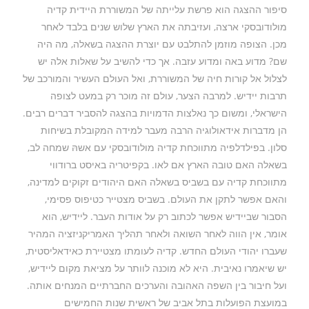
סיפור ההצגה הוא פרשת עלייתה של המשוררת היידית קדיה
מולודובסקי ארצה, ועזיבתה את הארץ שלוש שנים בלבד לאחר
מכן. הצופה מוזמן להתלבט עם יוצרת ההצגה בשאלה, מה היה
שם? מדוע באה ומדוע עזבה. אך כדי להשיב על שאלות אלה יש
לצלול אל קורות חיה של המשוררת, ואל העולם העשיר והמורכב של
תרבות יידיש. למרבה הצער, עולם זה מוכר רק במעט לצופה
הישראלי, ומשום כך נאלצות הדמויות בהצגה להסביר דברים רבים.
הן מדברות אידאולוגיה הרבה מעבר למידה המקובלת בשיחות
סלון. בפילדלפיה מתווכחת קדיה מולודובסקי עם אשהּ שמחה לב,
בשאלה האם טובה הארץ אם לאו. בקפיטריה באיסט ברודווי
מתווכחת קדיה עם בשביס בשאלה האם היהודים זקוקים למדינה,
והאם אפשר לתקן את העולם. בשביס מצטייר כטיפוס פסימי,
הסבור שביידיש אפשר לכתוב רק על אודות העבר. ליידיש, הוא
אומר, אין הווה לאחר השואה ולאחר תהליך האמריקניזציה המהיר
שעברו יהודי העולם החדש. קדיה לעומתו מצטיירת כאידאליסטית,
יש שיאמרו נאיבית. היא לא מוכנה לוותר על מציאת מקום ליידיש,
ועל חיבור בין השפה האהובה והערכים החברתיים המנחים אותה.
במועצת הפועלות בתל אביב של ראשית שנות החמישים