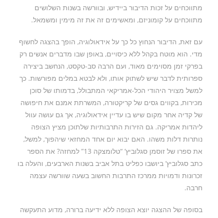
מתווכחים על זכות הדיבור ביידיש, ובוורשה בשנות השלושים
מתווכחים על קומוניזם, ומאשימים זה את זה מימין ומשמאל.
עם זאת, הדיבור הנחוץ כל כך על אידאולוגיה, הופך בהצגה לחשוף
מדי. הוא מוטח בקהל ללא כיסויים, באופן שבו מדברים אנשים רק
בפרקי זמן מסוימים מאוד, ועם הרבה סב-טקסט, הנחשב ביצירה
ספרותית לדבר שיש לשתוק אותו, ולא לבטא במלים מפורשות. כך
למשל מצויר היהודי הכל-אמריקאי המתבולל, בדמותו של סוכן
מכירות, בקווים גסים של קריקטורה, המשרתת אמנם את חיפושה
של קדיה אחר מקום שיש בו עדיין אידאולוגיה, אך גם עושה עוול
ליהדות אמריקה. גם הזירות התרבותיות שלתוכן מציץ הצופה
נותרות דלות משהו. האם יבוא יום אחד המחזאי שיהפוך, למשל,
את ספרו של זוסמן סגלוביץ’ “טלומצקה 13” למחזה? את הספר
כתב סגלוביץ’ ביושבו כפליט בתל אביב בשנות הארבעים, והעלה בו
זכרונות ודמויות ממרכז התרבות החשוב בשעה שוורשה עצמה
חרבה.
בסופה של ההצגה יוצא הצופה ללא ידיעה ברורה, מדוע התעקשה