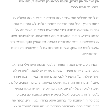
אין ישראל און צוריק, הצגה בתאטרון יידישפיל, מחזאית
ובמאית: חגית רכבי
יש לומר תחילה: טוב שיש הצגה חדשה ביידיש, הצגה העולה על
במות הארץ, ובכל זאת מדברת בשפת הגלות. לא זאת אף זאת,
למרות שההצגה נכתבה בידי המחזאית בעברית, העלאתה על
הבמה ביידיש היא זו הטוענת אותה במשמעות. יש להצטער מעט
על השגיאות ביידיש המדוברת בהצגה, שבמאמץ נוסף בוודאי היה
אפשר לנכש גם אותן, ולגרום נחת רוח גם ליידישיסטים הקפדנים
יותר שבינינו.
והשנית, טוב שיש הצגה הפותחת לפני הצופה הישראלי צוהר אל
עולם תרבות יידיש ואנשיו. מעין גרסת יידיש להצגה “היה או לא
היה” שעלתה ב”הקאמרי” לפני שנים אחדות. באיזו הצגה אחרת
מקבל הצופה הזדמנות כזו לשוטט במקומות רבים וחשובים כל כך.
לשבת לכוסית של יי”ש עם אלתרמן, יוסיפון וקדיה מולודבוסקי
ב”כסית” התל אביבי, לאכול צימס שזיפים משובח עם בשביס
בקפיטריה האהובה עליו ברחוב איסט ברודווי בניו יורק, לבקר את
קדיה מולודובסקי בעבודתה כעורכת העיתון היידי “היים”, שיצא