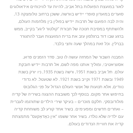
לאור במועצת הפועלות בתל אביב, להיות עד לוויכוחים אידאולוגים
סוערים במועדון סופרי יידיש בוורשה, ששכן ברחוב טלומצקה 13,
והיה לבה הפועם של תרבות יידיש בפולין בין מלחמות העולם,
ולהשתתף במסיבת חנוכה של חבורת “קולטור ליגע” בקייב, ממש
ברגע שבו דוד ברגלסון עזב את ברית המועצות ועבר להתגורר
בברלין. וכל זאת במהלך שעה וחצי בלבד.
המבנה השבור של המחזה עושה לו טוב. סדר הזמנים פרוע,
אסוציאטיבי, ומוליך אותנו מפה לשם, אל תרבות יידיש חובקת
עולם. תל אביב בשנת 1951, ורשה בשנת 1935, ניו יורק בשנת
1949 ובשנת 1971 וקייב בשנת 1921. לא שטעטל. לא נדודי
נוודים, אלא תנועות של אנשי העולם הגדול על פני הגלובוס
בחיפוש אחר מקום. בנוסף לכך משובצת ההצגה בשיריה של קדיה
מולודובסקי. חלקם מוכרים – בעיקר שירי הילדים שתורגמו לעברית
– ואחרים חדשים ומפעימים. בשיר אחד קורע לב משוחחת קדיה
עם ילדיה שלא נולדו. בשיר אחר ששמו “אין כאָדאַקעס” מתמצתת
קדיה את חוויית הנדודים בעולם.