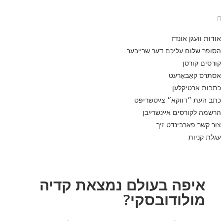
אודות וועגן אונדז
הסופר שלום עליכם דער שרײַבער
קורסים קורסן
אסתרס קאַבאַרעט
כתבות אַרטיקלען
כתב העת ״דווקא״ צײַטשריפט
הרשמה לקורסים אײַנשרײַבן
צור קשר פארבינדט זיך
עגלת קניות
איפה בעולם נמצאת קדיה
מולודובסקי?