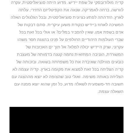
קדיה מולודובסקי על שפת יידיש. מדוע היתה סוציאליסטית, עקרה
לוורשה, ברחה לאמריקה, שנאה את הקפיטליזם החזירי, עלתה
לארץ, הזדהתה לפתע כציונית סוציאליסטית, ובכל הגלגולים האלה
המשיכה לאחוז ביידיש כנקודת משען עיקרית. סתם דבקות של
אדם בשפת אמו, שאין להסביר במלים? או אולי בכל זאת בכל
שברי העולמות היהודיים החולפים על פנינו בהצגה חסר משהו
עקרוני, שרק היידיש יכולה למלא? אל תוך ים האכזבות של
המשוררת, הגניבה המחזאית נחמה קטנה בדמותה של מעצבת
כובעים מווילנה שאיבדה את כל משפחתה בשואה, ובזכותה של
קדיה הצליחה בכל זאת למצוא את מקומה בארץ. קדיה עצמה לא
הצליחה באותה משימה. ואולי טוב שהצופה לא יוצא מההצגה עם
תשובה חד-משמעית לשאלה מדוע, כל זמן שהוא יוצא ממנה עם
השאלה עצמה.