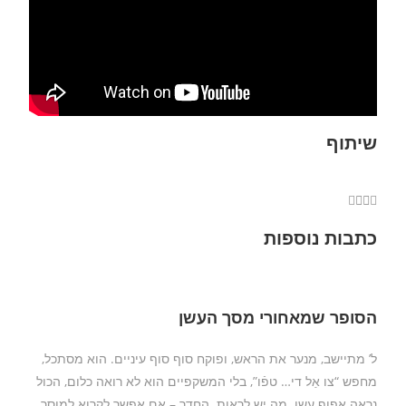
שיתוף
כתבות נוספות
הסופר שמאחורי מסך העשן
ל’ מתיישב, מנער את הראש, ופוקח סוף סוף עיניים. הוא מסתכל,
מחפש “צו אַל די… טפֿו”, בלי המשקפיים הוא לא רואה כלום, הכול
נראה אפוף עשן. מה יש לראות. החדר – אם אפשר לקרוא למוסך